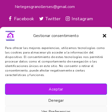
Netegesgranollerses@gmail.com
Facebook
Twitter
Instagram
google_reviews
Gestionar consentimiento
Servicios
Para ofrecer las mejores experiencias, utilizamos tecnologías como
las cookies para almacenar y/o acceder a la información del
dispositivo. El consentimiento de estas tecnologías nos permitirá
Cuenta
procesar datos como el comportamiento de navegación o las
identificaciones únicas en este sitio. No consentir o retirar el
consentimiento, puede afectar negativamente a ciertas
Información
características y funciones.
Aceptar
Denegar
© 2026 - Todos Los Derechos Reservados - Neteges
Ver Preferencias