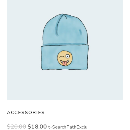
ACCESSORIES
$
20.00
$
18.00
t-SearchPathExclu