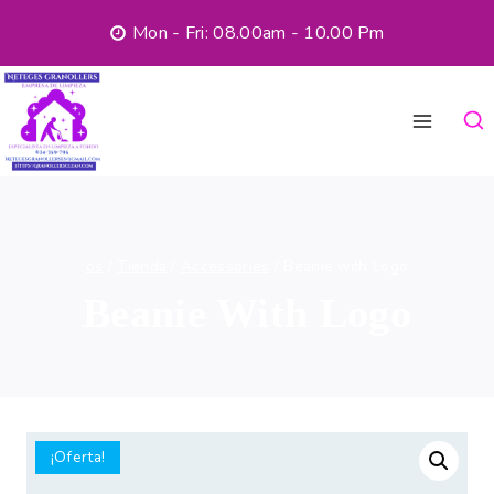
Mon - Fri: 08.00am - 10.00 Pm
os
/
Tienda
/
Accessories
/
Beanie with Logo
Beanie With Logo
¡Oferta!